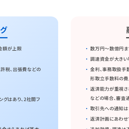
ング
金額が上限
・
数万円〜数億円ま
・
調達資金が大きい
免許税、出張費などの
・
金利、事務取扱手
形取立手数料の費
・
返済能力が重視さ
などの場合、審査
ングはあり、2社間フ
・
取引先への通知は
・
返済計画にあわせ