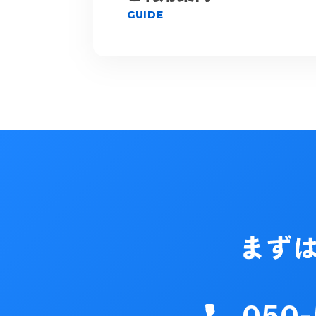
GUIDE
050-