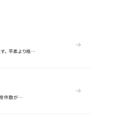
す。 平素より格…
倒産件数が…