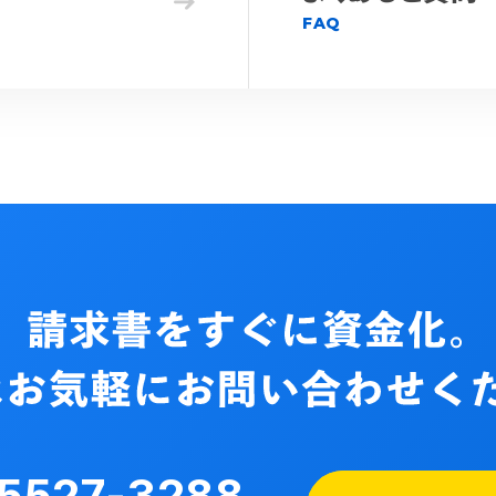
FAQ
5527-3288